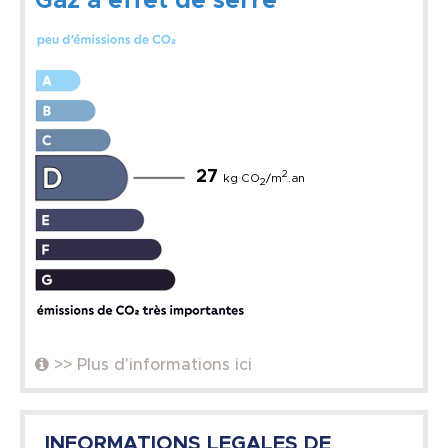
Gaz à effet de serre
27
2
kg CO
/m
.an
2
>> Plus d'informations ici
INFORMATIONS LEGALES DE