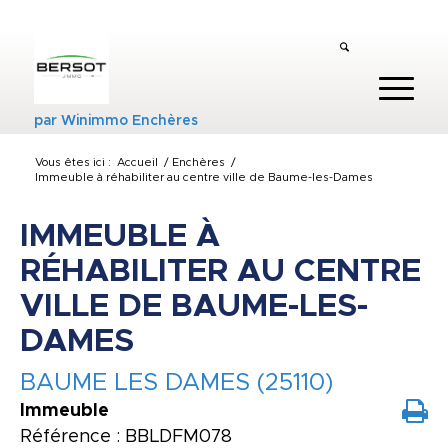
par
Winimmo Enchères
Vous êtes ici :
Accueil
/
Enchères
/
Immeuble à réhabiliter au centre ville de Baume-les-Dames
IMMEUBLE À
RÉHABILITER AU CENTRE
VILLE DE BAUME-LES-
DAMES
BAUME LES DAMES (25110)
Immeuble
Référence : BBLDFM078