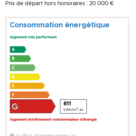
Prix de départ hors honoraires : 20 000 €
Consommation énergétique
611
2
kWh/m
.an
>> Plus d'informations ici