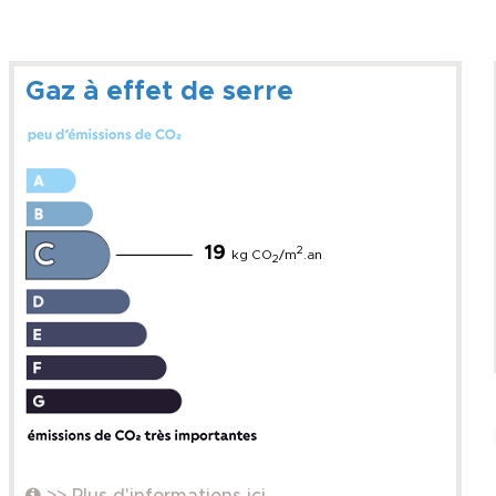
Gaz à effet de serre
19
2
kg CO
/m
.an
2
>> Plus d'informations ici