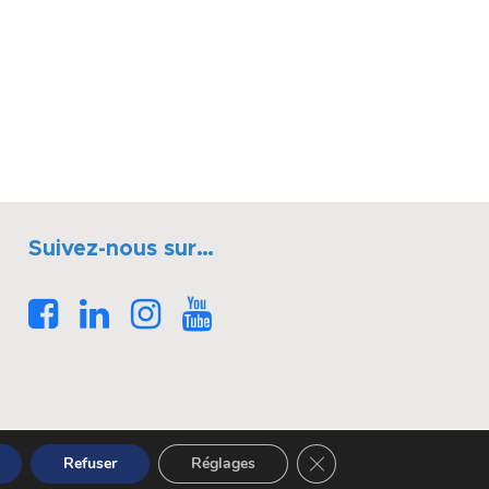
Suivez-nous sur…
Fermer la bannière des 
Refuser
Réglages
Réalisé par OASIS Projet