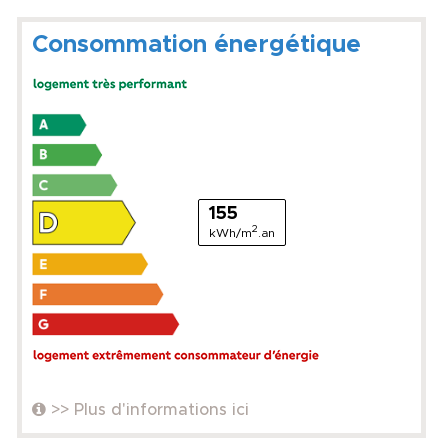
Consommation énergétique
155
2
kWh/m
.an
>> Plus d'informations ici