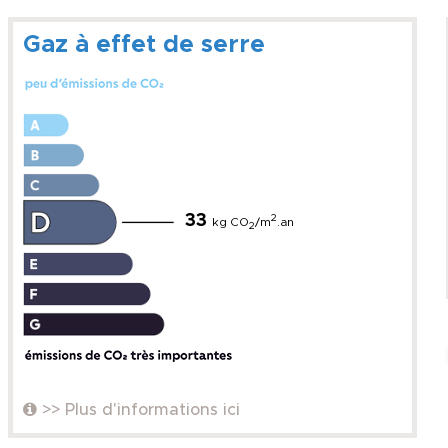
Gaz à effet de serre
33
2
kg CO
/m
.an
2
>> Plus d'informations ici