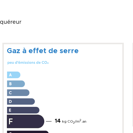
acquéreur
Gaz à effet de serre
14
2
kg CO
/m
.an
2