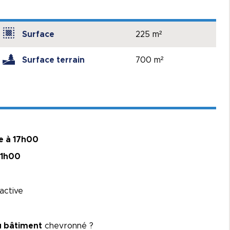
Surface
225 m²
Surface terrain
700 m²
e à 17h00
21h00
ractive
u bâtiment
chevronné ?