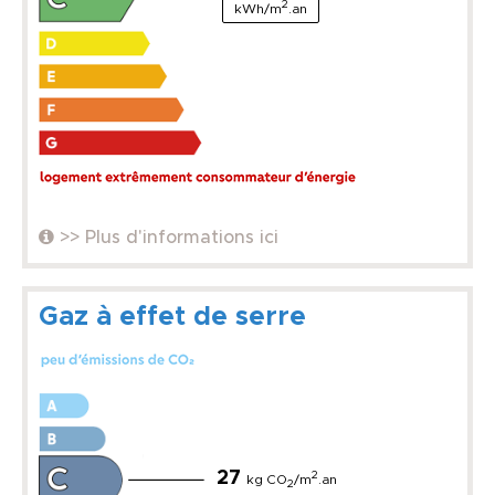
2
kWh/m
.an
>> Plus d'informations ici
Gaz à effet de serre
27
2
kg CO
/m
.an
2