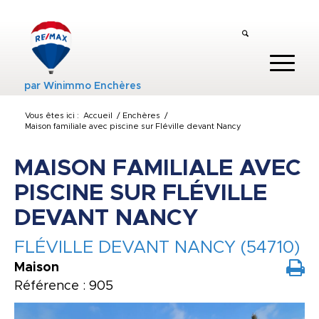
par
Winimmo Enchères
Vous êtes ici :
Accueil
/
Enchères
/
Maison familiale avec piscine sur Fléville devant Nancy
MAISON FAMILIALE AVEC
PISCINE SUR FLÉVILLE
DEVANT NANCY
FLÉVILLE DEVANT NANCY (54710)
Maison
Référence : 905