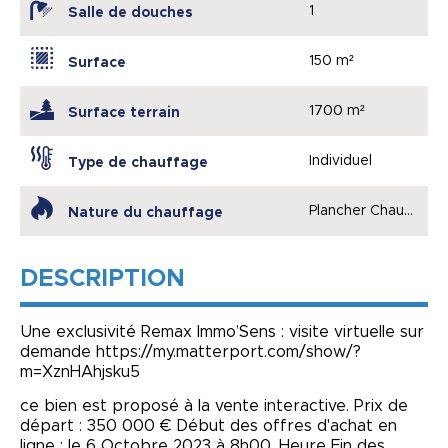
1
Salle de douches
150 m²
Surface
1700 m²
Surface terrain
Individuel
Type de chauffage
Plancher Chauffant
Nature du chauffage
DESCRIPTION
Une exclusivité Remax Immo’Sens : visite virtuelle sur
demande https://my.matterport.com/show/?
m=XznHAhjsku5
ce bien est proposé à la vente interactive. Prix de
départ : 350 000 € Début des offres d'achat en
ligne : le 6 Octobre 2023 à 8h00. Heure Fin des