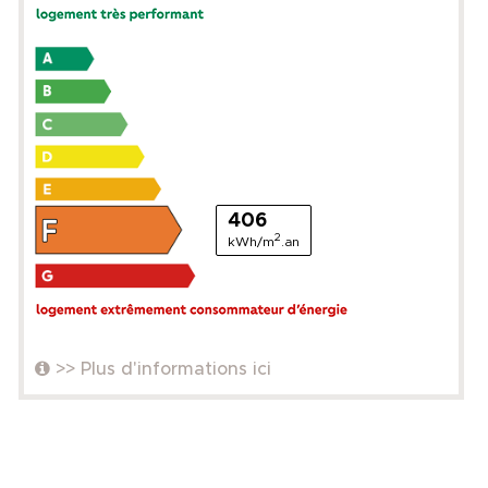
406
2
kWh/m
.an
>> Plus d'informations ici