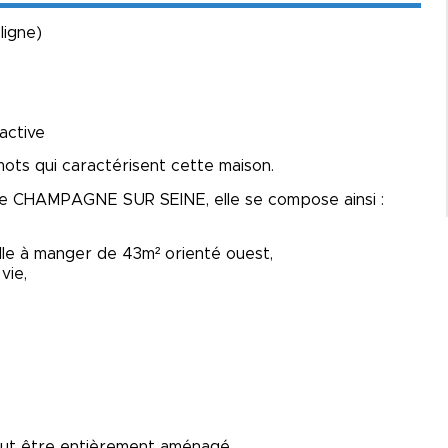
ligne)
ractive
ots qui caractérisent cette maison.
e de CHAMPAGNE SUR SEINE, elle se compose ainsi :
lle à manger de 43m² orienté ouest,
vie,
peut être entièrement aménagé.