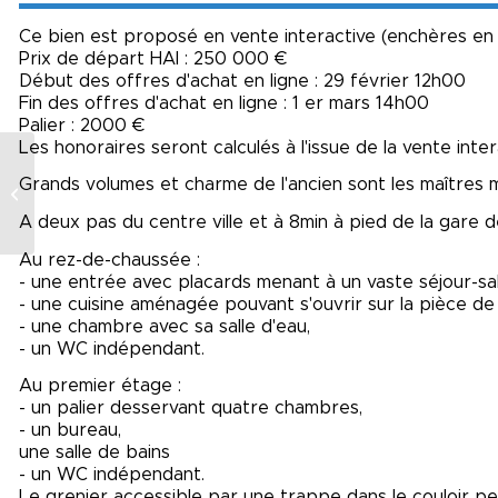
Ce bien est proposé en vente interactive (enchères en 
Prix de départ HAI : 250 000 €
Début des offres d'achat en ligne : 29 février 12h00
Fin des offres d'achat en ligne : 1 er mars 14h00
Palier : 2000 €
Les honoraires seront calculés à l'issue de la vente inte
Grands volumes et charme de l'ancien sont les maîtres m
GRANGE A RENOVER
A deux pas du centre ville et à 8min à pied de la gar
Au rez-de-chaussée :
- une entrée avec placards menant à un vaste séjour-sa
- une cuisine aménagée pouvant s'ouvrir sur la pièce de 
- une chambre avec sa salle d'eau,
- un WC indépendant.
Au premier étage :
- un palier desservant quatre chambres,
- un bureau,
une salle de bains
- un WC indépendant.
Le grenier accessible par une trappe dans le couloir 