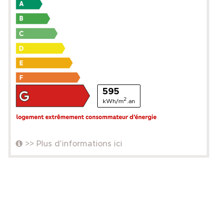
595
2
kWh/m
.an
>> Plus d'informations ici