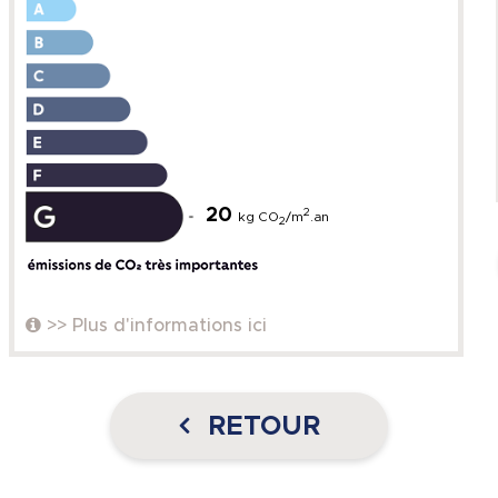
20
2
kg CO
/m
.an
2
>> Plus d'informations ici
RETOUR