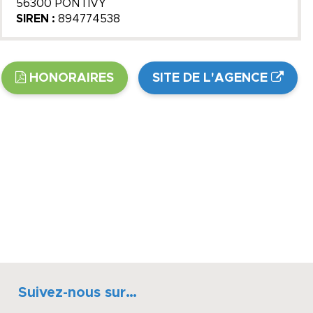
56300 PONTIVY
SIREN :
894774538
HONORAIRES
SITE DE L'AGENCE
Suivez-nous sur…