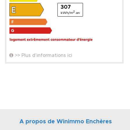
307
2
kWh/m
.an
>> Plus d'informations ici
A propos de Winimmo Enchères