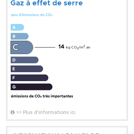
Gaz à effet de serre
14
2
kg CO
/m
.an
2
>> Plus d'informations ici