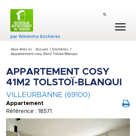
par
Winimmo Enchères
Vous êtes ici :
Accueil
/
Enchères
/
Appartement cosy 41m2 Tolstoï-Blanqui
APPARTEMENT COSY
41M2 TOLSTOÏ-BLANQUI
VILLEURBANNE (69100)
Appartement
Référence : 18571