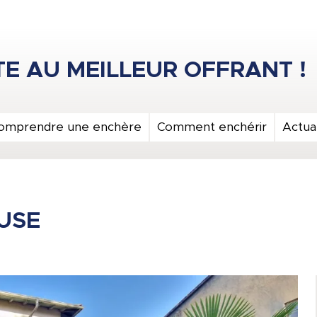
omprendre une enchère
Comment enchérir
Actual
USE