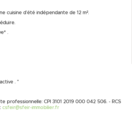
ne cuisine d’été indépendante de 12 m².
éduire.
e* .
ctive . "
rte professionnelle: CPI 3101 2019 000 042 506. - RCS
:
csfeir@sfeir-immobilier.fr