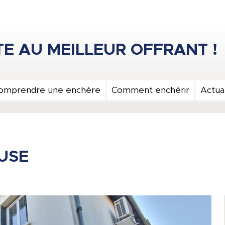
omprendre une enchère
Comment enchérir
Actual
USE