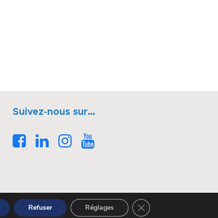
Suivez-nous sur…
Fermer la bannière des 
Refuser
Réglages
Réalisé par OASIS Projet