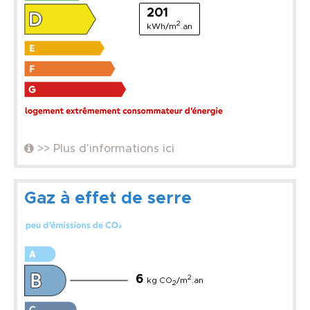
201
2
kWh/m
.an
>> Plus d'informations ici
Gaz à effet de serre
6
2
kg CO
/m
.an
2