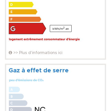
2
kWh/m
.an
>> Plus d'informations ici
Gaz à effet de serre