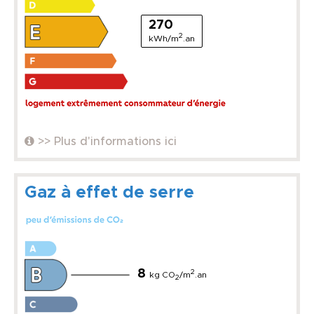
270
2
kWh/m
.an
>> Plus d'informations ici
Gaz à effet de serre
8
2
kg CO
/m
.an
2