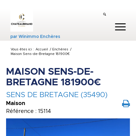
par
Winimmo Enchères
Vous êtes ici :
Accueil
/
Enchères
/
Maison Sens-de-Bretagne 181900€
MAISON SENS-DE-
BRETAGNE 181900€
SENS DE BRETAGNE (35490)
Maison
Référence : 15114