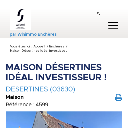
par
Winimmo Enchères
Vous êtes ici :
Accueil
/
Enchères
/
Maison Désertines idéal investisseur !
MAISON DÉSERTINES
IDÉAL INVESTISSEUR !
DESERTINES (03630)
Maison
Référence : 4599