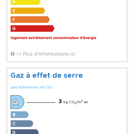
>> Plus d'informations ici
Gaz à effet de serre
3
2
kg CO
/m
.an
2