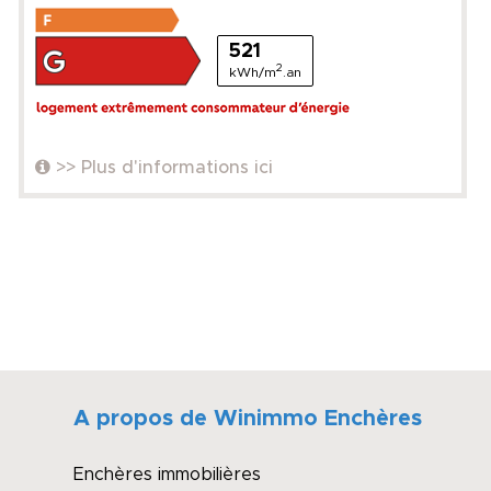
521
2
kWh/m
.an
>> Plus d'informations ici
A propos de Winimmo Enchères
Enchères immobilières