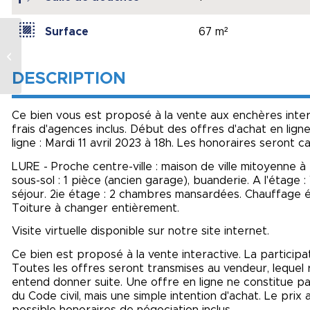
Surface
67 m²
ENCHERE VI5422
DESCRIPTION
Ce bien vous est proposé à la vente aux enchères intera
frais d'agences inclus. Début des offres d'achat en ligne 
ligne : Mardi 11 avril 2023 à 18h. Les honoraires seront cal
LURE - Proche centre-ville : maison de ville mitoyenn
sous-sol : 1 pièce (ancien garage), buanderie. A l'étage :
séjour. 2ie étage : 2 chambres mansardées. Chauffage él
Toiture à changer entièrement.
Visite virtuelle disponible sur notre site internet.
Ce bien est proposé à la vente interactive. La participa
Toutes les offres seront transmises au vendeur, lequel res
entend donner suite. Une offre en ligne ne constitue pas
du Code civil, mais une simple intention d'achat. Le pri
possible honoraires de négociation inclus.