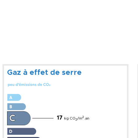
Gaz à effet de serre
17
2
kg CO
/m
.an
2