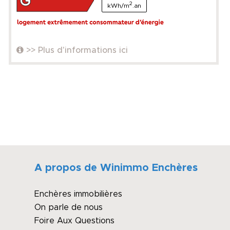
2
kWh/m
.an
>> Plus d'informations ici
A propos de Winimmo Enchères
Enchères immobilières
On parle de nous
Foire Aux Questions