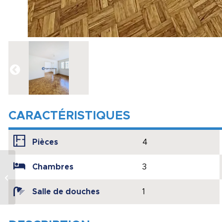
CARACTÉRISTIQUES
Pièces
4
Maison traditionnelle
Chambres
3
de ville 6 chambres
avec sa parcelle de
Salle de douches
1
9000 M2 cons...