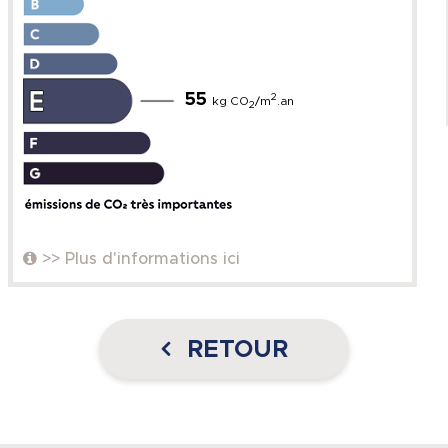
55
2
kg CO
/m
.an
2
>> Plus d'informations ici
RETOUR