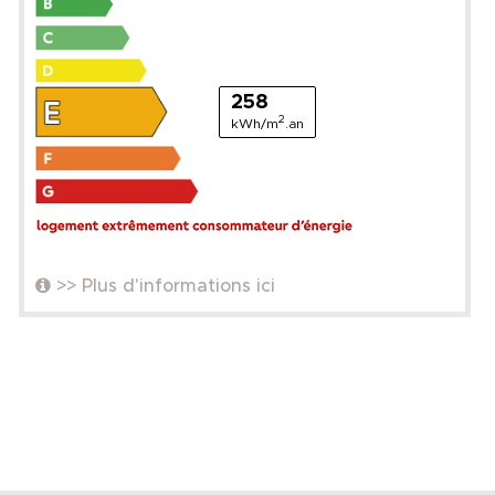
258
2
kWh/m
.an
>> Plus d'informations ici