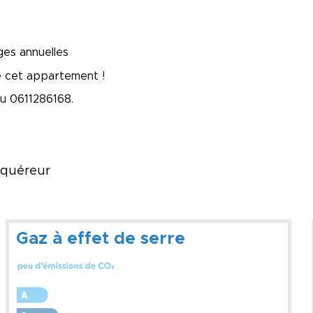
ges annuelles
e cet appartement !
au 0611286168.
acquéreur
Gaz à effet de serre