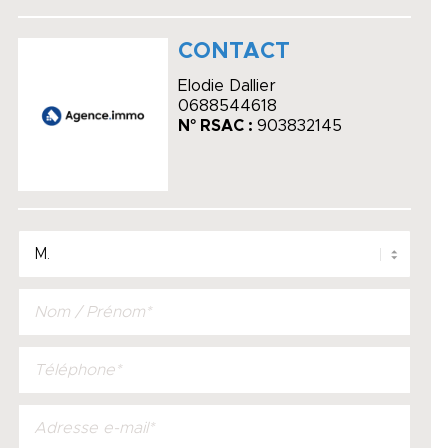
CONTACT
Elodie Dallier
0688544618
N° RSAC :
903832145