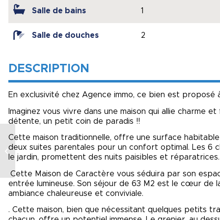
Salle de bains
1
Salle de douches
2
DESCRIPTION
En exclusivité chez Agence immo, ce bien est proposé à 
Imaginez vous vivre dans une maison qui allie charme et f
détente, un petit coin de paradis !!
Exclusivité vente
Cette maison traditionnelle, offre une surface habitabl
interactive Maison
deux suites parentales pour un confort optimal. Les 6
le jardin, promettent des nuits paisibles et réparatrices.
de ville Guéret
centre
Cette Maison de Caractère vous séduira par son espac
entrée lumineuse. Son séjour de 63 M2 est le cœur de la
ambiance chaleureuse et conviviale.
. Cette maison, bien que nécessitant quelques petits tr
chacun, offre un potentiel immense. Le grenier, au des