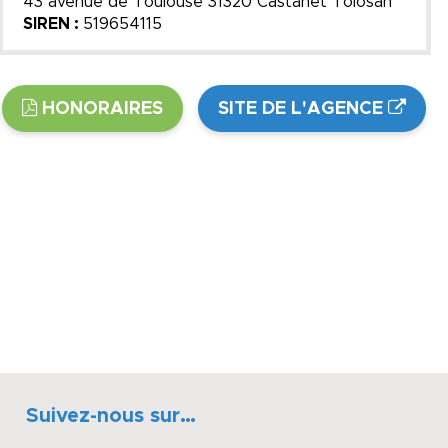
43 avenue de Toulouse 31320 Castanet Tolosan
SIREN :
519654115
HONORAIRES
SITE DE L'AGENCE
Suivez-nous sur…