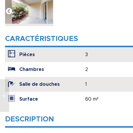
CARACTÉRISTIQUES
Pièces
3
Chambres
2
Salle de douches
1
Charmant T2 –
Auzeville Tolosane –
Surface
60 m²
ref EG3535
DESCRIPTION