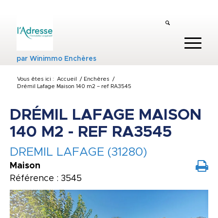
par
Winimmo Enchères
Vous êtes ici :
Accueil
/
Enchères
/
Drémil Lafage Maison 140 m2 – ref RA3545
DRÉMIL LAFAGE MAISON
140 M2 - REF RA3545
DREMIL LAFAGE (31280)
Maison
Référence : 3545