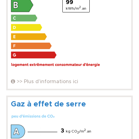
99
2
kWh/m
.an
>> Plus d'informations ici
Gaz à effet de serre
3
2
kg CO
/m
.an
2