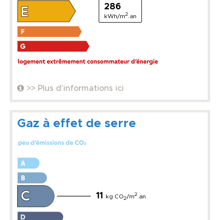
286
2
kWh/m
.an
>> Plus d'informations ici
Gaz à effet de serre
11
2
kg CO
/m
.an
2